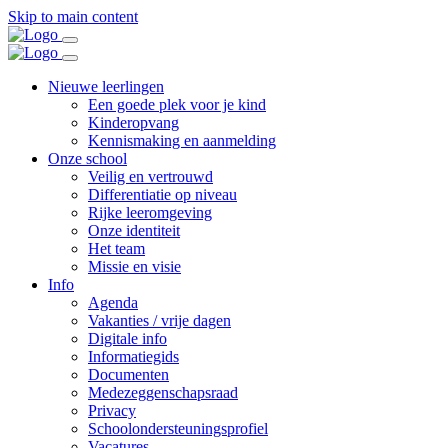
Skip to main content
Nieuwe leerlingen
Een goede plek voor je kind
Kinderopvang
Kennismaking en aanmelding
Onze school
Veilig en vertrouwd
Differentiatie op niveau
Rijke leeromgeving
Onze identiteit
Het team
Missie en visie
Info
Agenda
Vakanties / vrije dagen
Digitale info
Informatiegids
Documenten
Medezeggenschapsraad
Privacy
Schoolondersteuningsprofiel
Vacatures