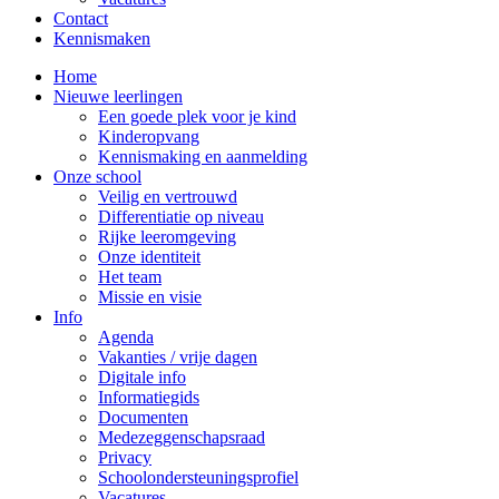
Contact
Kennismaken
Home
Nieuwe leerlingen
Een goede plek voor je kind
Kinderopvang
Kennismaking en aanmelding
Onze school
Veilig en vertrouwd
Differentiatie op niveau
Rijke leeromgeving
Onze identiteit
Het team
Missie en visie
Info
Agenda
Vakanties / vrije dagen
Digitale info
Informatiegids
Documenten
Medezeggenschapsraad
Privacy
Schoolondersteuningsprofiel
Vacatures