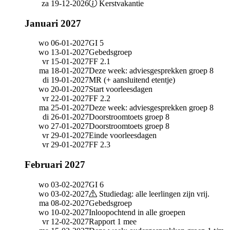
za 19-12-2026
Kerstvakantie
Januari 2027
wo 06-01-2027
GI 5
wo 13-01-2027
Gebedsgroep
vr 15-01-2027
FF 2.1
ma 18-01-2027
Deze week: adviesgesprekken groep 8
di 19-01-2027
MR (+ aansluitend etentje)
wo 20-01-2027
Start voorleesdagen
vr 22-01-2027
FF 2.2
ma 25-01-2027
Deze week: adviesgesprekken groep 8
di 26-01-2027
Doorstroomtoets groep 8
wo 27-01-2027
Doorstroomtoets groep 8
vr 29-01-2027
Einde voorleesdagen
vr 29-01-2027
FF 2.3
Februari 2027
wo 03-02-2027
GI 6
wo 03-02-2027
Studiedag: alle leerlingen zijn vrij.
ma 08-02-2027
Gebedsgroep
wo 10-02-2027
Inloopochtend in alle groepen
vr 12-02-2027
Rapport 1 mee