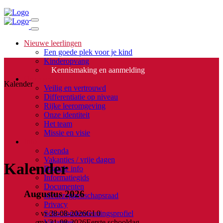
Skip to main content
Nieuwe leerlingen
Een goede plek voor je kind
Kinderopvang
Kennismaking en aanmelding
Onze school
Kalender
Veilig en vertrouwd
Differentiatie op niveau
Rijke leeromgeving
Onze identiteit
Het team
Missie en visie
Info
Agenda
Vakanties / vrije dagen
Kalender
Digitale info
Informatiegids
Documenten
Augustus 2026
Medezeggenschapsraad
Privacy
Schoolondersteuningsprofiel
vr 28-08-2026
GI 0
Vacatures
ma 31-08-2026
Eerste schooldag