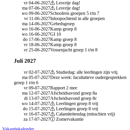
vr 04-06-2027
Lesvrije dag!
ma 07-06-2027
Lesvrije dag!
wo 09-06-2027
Schoolreis groepen 5 t/m 7
vr 11-06-2027
Inloopochtend in alle groepen
ma 14-06-2027
Gebedsgroep
wo 16-06-2027
Kamp groep 8
wo 16-06-2027
GI 10
do 17-06-2027
Kamp groep 8
vr 18-06-2027
Kamp groep 8
vr 25-06-2027
Vossenjacht groep 1 t/m 8
Juli 2027
vr 02-07-2027
Studiedag: alle leerlingen zijn vrij.
ma 05-07-2027
Deze week: facultatieve oudergesprekken
groep 1 t/m 6
vr 09-07-2027
Rapport 2 mee
ma 12-07-2027
Afscheidsavond groep 8a
di 13-07-2027
Afscheidsavond groep 8c
wo 14-07-2027
Leerlingen groep 8 vrij
do 15-07-2027
Leerlingen groep 8 vrij
vr 16-07-2027
Calamiteitendag (misschien vrij)
za 17-07-2027
Zomervakantie
Vakantiekalender