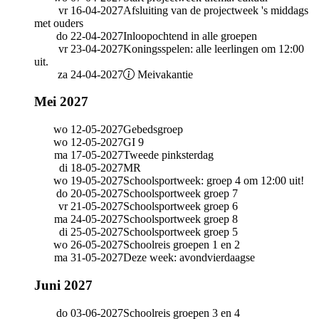
vr 16-04-2027
Afsluiting van de projectweek 's middags
met ouders
do 22-04-2027
Inloopochtend in alle groepen
vr 23-04-2027
Koningsspelen: alle leerlingen om 12:00
uit.
za 24-04-2027
Meivakantie
Mei 2027
wo 12-05-2027
Gebedsgroep
wo 12-05-2027
GI 9
ma 17-05-2027
Tweede pinksterdag
di 18-05-2027
MR
wo 19-05-2027
Schoolsportweek: groep 4 om 12:00 uit!
do 20-05-2027
Schoolsportweek groep 7
vr 21-05-2027
Schoolsportweek groep 6
ma 24-05-2027
Schoolsportweek groep 8
di 25-05-2027
Schoolsportweek groep 5
wo 26-05-2027
Schoolreis groepen 1 en 2
ma 31-05-2027
Deze week: avondvierdaagse
Juni 2027
do 03-06-2027
Schoolreis groepen 3 en 4