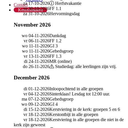
za 17-10-2026
Herfstvakantie
Contact
vr 30-10-2026
FF 1.1
Kennismaken
za 31-10-2026
Hervormingsdag
November 2026
wo 04-11-2026
Dankdag
vr 06-11-2026
FF 1.2
wo 11-11-2026
GI 3
wo 11-11-2026
Gebedsgroep
vr 13-11-2026
FF 1.3
di 24-11-2026
MR (online)
do 26-11-2026
Studiedag: alle leerlingen zijn vrij.
December 2026
di 01-12-2026
Inloopochtend in alle groepen
vr 04-12-2026
Sinterklaas! Lesdag tot 12:00 uur.
ma 07-12-2026
Gebedsgroep
wo 09-12-2026
GI 4
di 15-12-2026
Kerstviering in de kerk: groepen 5 en 6
vr 18-12-2026
Kerstontbijt in alle groepen
vr 18-12-2026
Kerstviering in alle groepen die niet in de
kerk zijn geweest