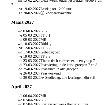
ma 15-02-2027
Deze week: oudergesprekken groep 1 t/m
7
vr 19-02-2027
Lesdag tot 12:00 uur.
za 20-02-2027
Voorjaarsvakantie
Maart 2027
wo 03-03-2027
GI 7
vr 05-03-2027
FF 3.1
di 09-03-2027
MR
wo 10-03-2027
Biddag
vr 12-03-2027
FF 3.2
wo 17-03-2027
Gebedsgroep
vr 19-03-2027
FF 3.3
di 23-03-2027
Theoretisch verkeersexamen groep 7
di 23-03-2027
Paasviering in de kerk: groepen 7 en 8
do 25-03-2027
Paaslunch in alle groepen
vr 26-03-2027
Paasweekend
di 30-03-2027
Studiedag: alle leerlingen zijn vrij.
April 2027
di 06-04-2027
MR
wo 07-04-2027
GI 8
wo 07-04-2027
Start projectweek thema: cultuur